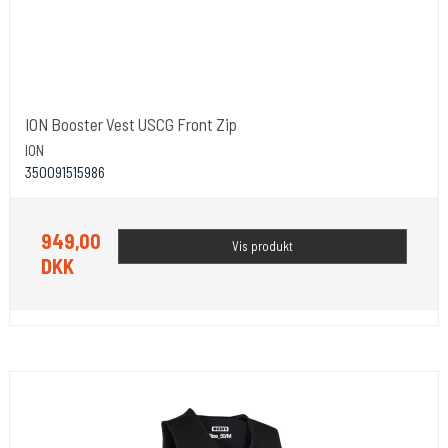
ION Booster Vest USCG Front Zip
ION
350091515986
949,00
Vis produkt
DKK