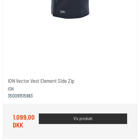
ION Vector Vest Element Side Zip
ION
350091515983
1.099,00
Vis produkt
DKK