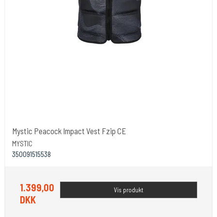
Mystic Peacock Impact Vest Fzip CE
MYSTIC
350091515538
1.399,00
Vis produkt
DKK