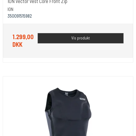
ION Vector Vest Core Front Zip
ION
350091515982
1.299,00
Vis produkt
DKK