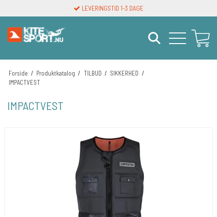
LEVERINGSTID 1-3 DAGE
Forside
/
Produktkatalog
/
TILBUD
/
SIKKERHED
/
IMPACTVEST
IMPACTVEST