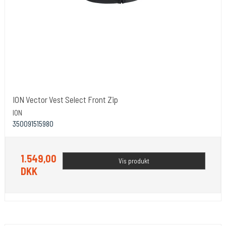
ION Vector Vest Select Front Zip
ION
350091515980
1.549,00
Vis produkt
DKK