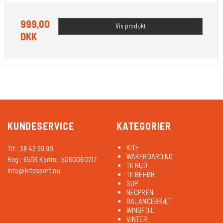
999,00
Vis produkt
DKK
KUNDESERVICE
KATEGORIER
KITE
Tlf.: 38 42 99 99
WAKEBOARDING
Reg.: 6506 Konto.: 5060060217
TILBUD
info@kitesport.nu
TILBEHØR
SUP
NEOPREN
BALANCEBRÆT
WINGFOIL
VINTER