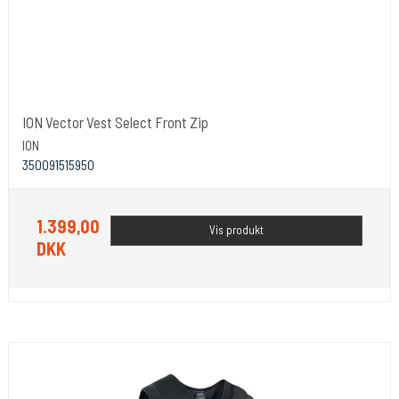
ION Vector Vest Select Front Zip
ION
350091515950
1.399,00
Vis produkt
DKK