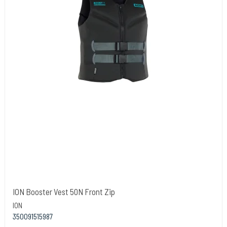
ION Booster Vest 50N Front Zip
ION
350091515987