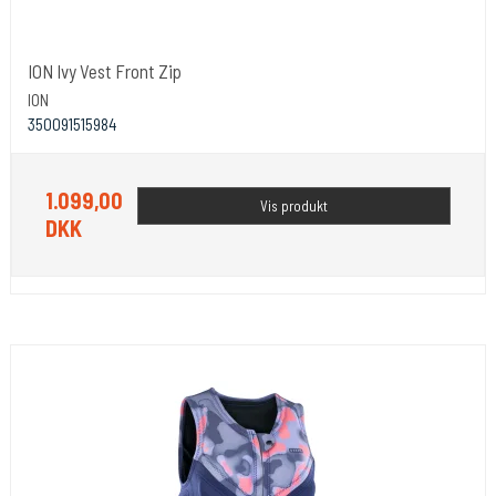
ION Ivy Vest Front Zip
ION
350091515984
1.099,00
Vis produkt
DKK