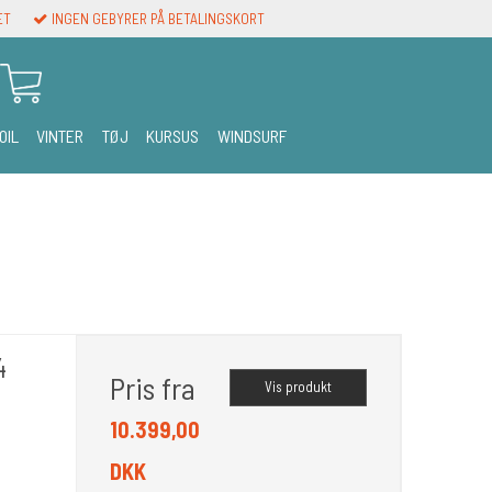
ET
INGEN GEBYRER PÅ BETALINGSKORT
OIL
VINTER
TØJ
KURSUS
WINDSURF
4
Pris fra
Vis produkt
10.399,00
DKK