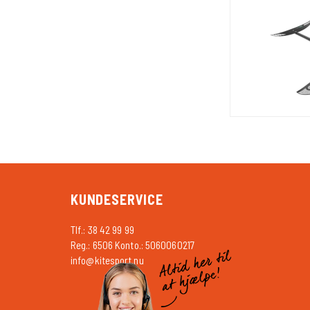
KUNDESERVICE
Tlf.: 38 42 99 99
Reg.: 6506 Konto.: 5060060217
info@kitesport.nu