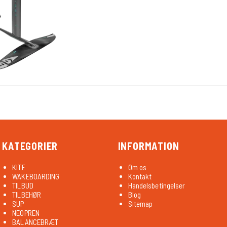
KATEGORIER
INFORMATION
KITE
Om os
WAKEBOARDING
Kontakt
TILBUD
Handelsbetingelser
TILBEHØR
Blog
SUP
Sitemap
NEOPREN
BALANCEBRÆT