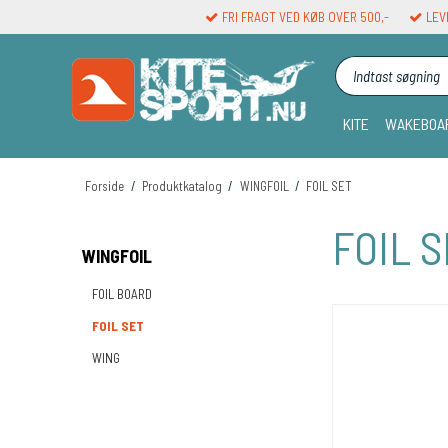
FRI FRAGT VED KØB OVER 500,-
LEVE
Indtast søgning
KITE
WAKEBOA
Forside
/
Produktkatalog
/
WINGFOIL
/
FOIL SET
FOIL 
WINGFOIL
FOIL BOARD
FOIL SET
WING