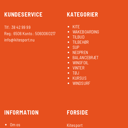
KUNDESERVICE
KATEGORIER
KITE
Tlf.: 38 42 99 99
WAKEBOARDING
Reg.: 6506 Konto.: 5060060217
TILBUD
info@kitesport.nu
TILBEHØR
SUP
NEOPREN
BALANCEBRÆT
WINGFOIL
VINTER
TØJ
KURSUS
WINDSURF
INFORMATION
FORSIDE
Om os
Kitesport