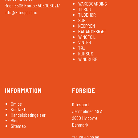
WAKEBOARDING
Reg.: 6506 Konto.: 5060060217
TILBUD
info@kitesport.nu
TILBEHØR
SUP
NEOPREN
BALANCEBRÆT
WINGFOIL
VINTER
TØJ
KURSUS
WINDSURF
INFORMATION
FORSIDE
Om os
Kitesport
Kontakt
Jernholmen 48 A
Handelsbetingelser
2650 Hvidovre
Blog
Danmark
Sitemap
Tlf: 38 42 99 99