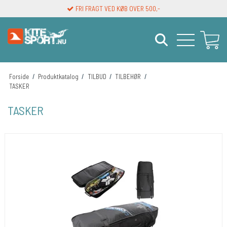
FRI FRAGT VED KØB OVER 500,-
Forside
/
Produktkatalog
/
TILBUD
/
TILBEHØR
/
TASKER
TASKER