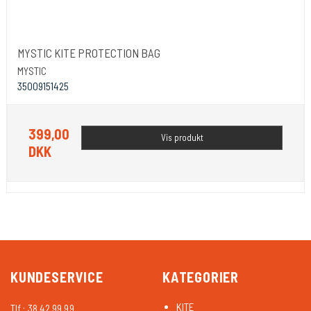
MYSTIC KITE PROTECTION BAG
MYSTIC
35009151425
399,00
Vis produkt
DKK
KUNDESERVICE
KATEGORIER
KITE
Tlf.: 38 42 99 99