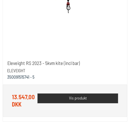
Eleveight RS 2023 - 5kvm kite (incl bar)
ELEVEIGHT
350091515741 - 5
13.547,00
Vis produkt
DKK