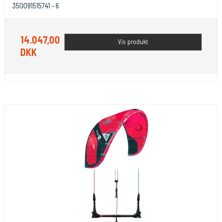
350091515741 - 6
14.047,00
Vis produkt
DKK