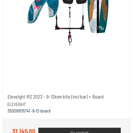
Eleveight RS 2023 - 9-12kvm kite (incl bar) + Board
ELEVEIGHT
350091515741 -9-12-board
31.145,00
Vis produkt