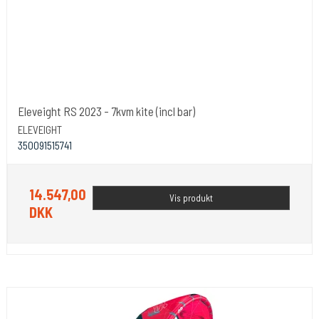
Eleveight RS 2023 - 7kvm kite (incl bar)
ELEVEIGHT
350091515741
14.547,00
Vis produkt
DKK