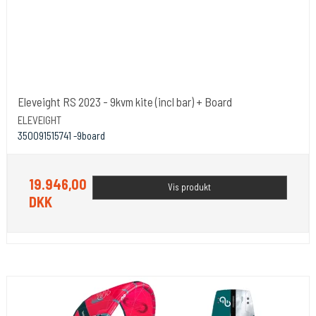
Eleveight RS 2023 - 9kvm kite (incl bar) + Board
ELEVEIGHT
350091515741 -9board
19.946,00
Vis produkt
DKK