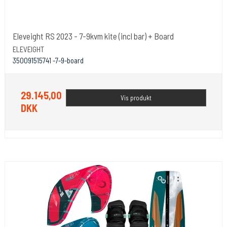
Eleveight RS 2023 - 7-9kvm kite (incl bar) + Board
ELEVEIGHT
350091515741 -7-9-board
29.145,00
Vis produkt
DKK