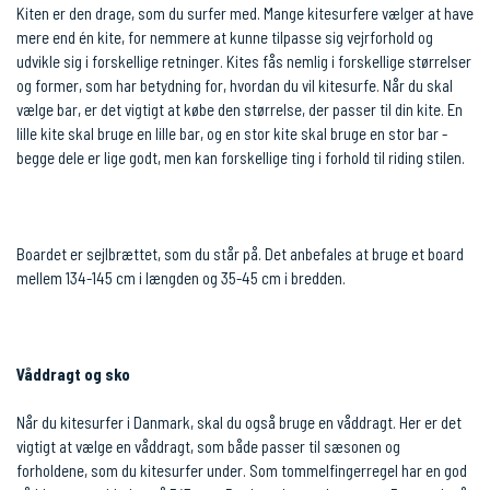
Kiten er den drage, som du surfer med. Mange kitesurfere vælger at have
mere end én kite, for nemmere at kunne tilpasse sig vejrforhold og
udvikle sig i forskellige retninger. Kites fås nemlig i forskellige størrelser
og former, som har betydning for, hvordan du vil kitesurfe. Når du skal
vælge bar, er det vigtigt at købe den størrelse, der passer til din kite. En
lille kite skal bruge en lille bar, og en stor kite skal bruge en stor bar -
begge dele er lige godt, men kan forskellige ting i forhold til riding stilen.
Boardet er sejlbrættet, som du står på. Det anbefales at bruge et board
mellem 134-145 cm i længden og 35-45 cm i bredden.
Våddragt og sko
Når du kitesurfer i Danmark, skal du også bruge en våddragt. Her er det
vigtigt at vælge en våddragt, som både passer til sæsonen og
forholdene, som du kitesurfer under. Som tommelfingerregel har en god