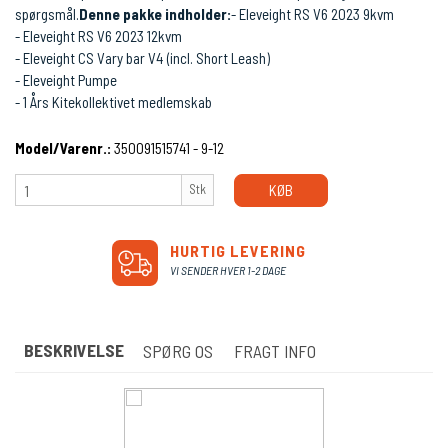
spørgsmål.
Denne pakke indholder:
- Eleveight RS V6 2023 9kvm
- Eleveight RS V6 2023 12kvm
- Eleveight CS Vary bar V4 (incl. Short Leash)
- Eleveight Pumpe
- 1 Års Kitekollektivet medlemskab
Model/Varenr.:
350091515741 - 9-12
Stk
KØB
HURTIG LEVERING
VI SENDER HVER 1-2 DAGE
BESKRIVELSE
SPØRG OS
FRAGT INFO