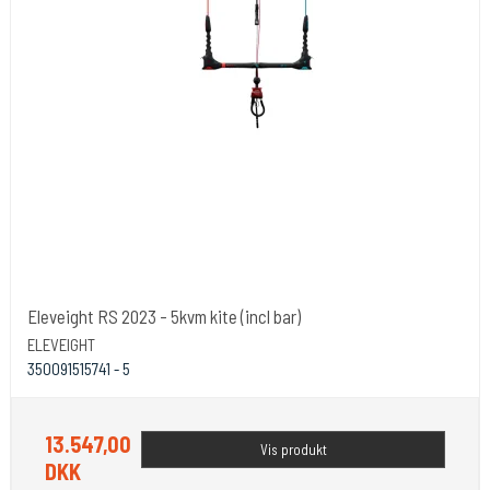
Eleveight RS 2023 - 5kvm kite (incl bar)
ELEVEIGHT
350091515741 - 5
13.547,00
Vis produkt
DKK