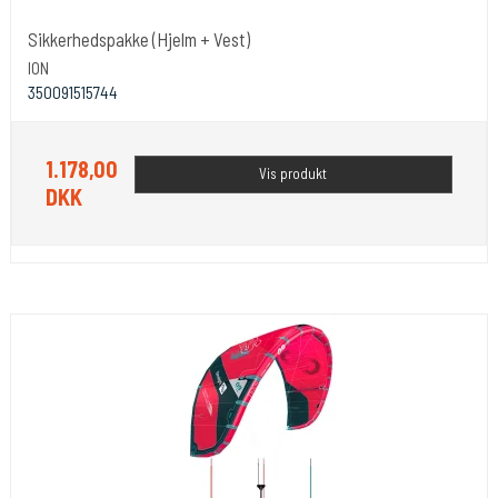
Sikkerhedspakke (Hjelm + Vest)
ION
350091515744
1.178,00
Vis produkt
DKK