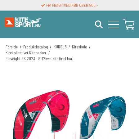
FRI FRAGT VED KØB OVER 500,-
LEVERINGSTID 1-3 DAGE
Forside
/
Produktkatalog
/
KURSUS
/
Kiteskole
/
Kitekollektivet Kitepakker
/
Eleveight RS 2023 - 9-12kvm kite (incl bar)