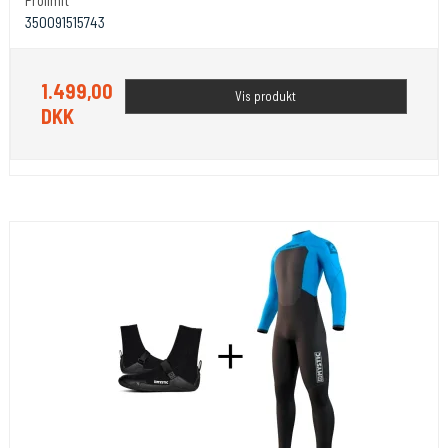
Prolimit
350091515743
1.499,00
Vis produkt
DKK