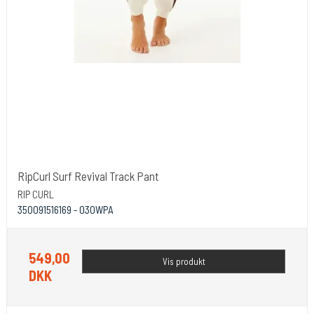
RipCurl Surf Revival Track Pant
RIP CURL
350091516169 - 030WPA
549,00
Vis produkt
DKK