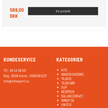
599,00
Vis produkt
DKK
KUNDESERVICE
KATEGORIER
KITE
Tlf.: 38 42 99 99
WAKEBOARDING
Reg.: 6506 Konto.: 5060060217
TILBUD
info@kitesport.nu
TILBEHØR
SUP
NEOPREN
BALANCEBRÆT
WINGFOIL
VINTER