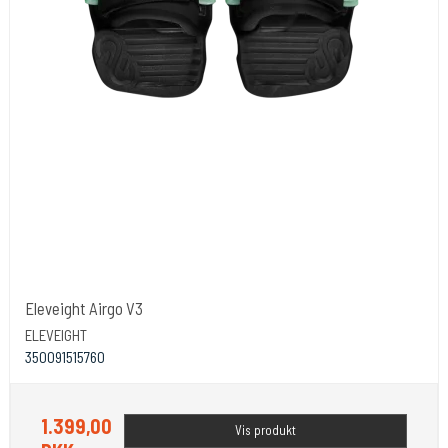
Eleveight Airgo V3
ELEVEIGHT
350091515760
1.399,00
Vis produkt