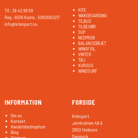
KITE
Tlf.: 38 42 99 99
WAKEBOARDING
Reg.: 6506 Konto.: 5060060217
TILBUD
info@kitesport.nu
TILBEHØR
SUP
NEOPREN
BALANCEBRÆT
WINGFOIL
VINTER
TØJ
KURSUS
WINDSURF
INFORMATION
FORSIDE
Om os
Kitesport
Kontakt
Jernholmen 48 A
Handelsbetingelser
2650 Hvidovre
Blog
Danmark
Sitemap