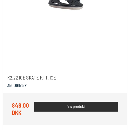
K2.22 ICE SKATE F.I.T. ICE
350091515815
849,00
Vis produkt
DKK