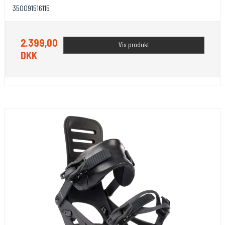
350091516115
2.399,00
Vis produkt
DKK