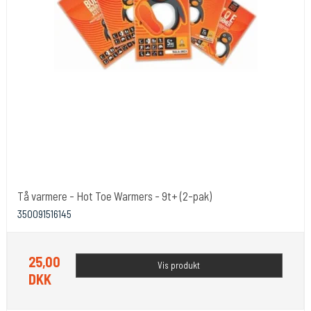
Tå varmere - Hot Toe Warmers - 9t+ (2-pak)
350091516145
25,00
Vis produkt
DKK