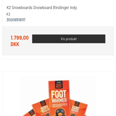
K2 Snowboards Snowboard Bindinger Indy
K2
350091516117
1.799,00
Vis produkt
DKK